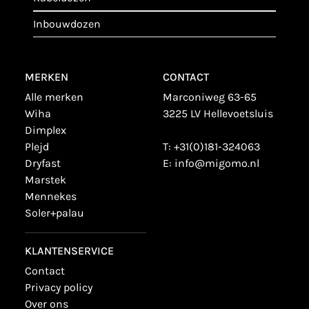
inbouwdozen
MERKEN
CONTACT
alle merken
Marconiweg 63-65
wiha
3225 LV Hellevoetsluis
dimplex
plejd
T:
+31(0)181-324063
dryfast
E:
info@migomo.nl
marstek
mennekes
soler+palau
KLANTENSERVICE
contact
privacy policy
over ons