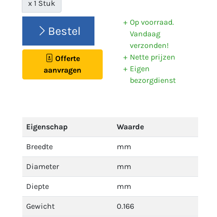
x 1 Stuk
Op voorraad.
Bestel
Vandaag
verzonden!
Nette prijzen
Offerte
Eigen
aanvragen
bezorgdienst
Eigenschap
Waarde
Breedte
mm
Diameter
mm
Diepte
mm
Gewicht
0.166