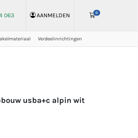
0
24 063
AANMELDEN
akelmateriaal
Verdeelinrichtingen
opbouw usba+c alpin wit