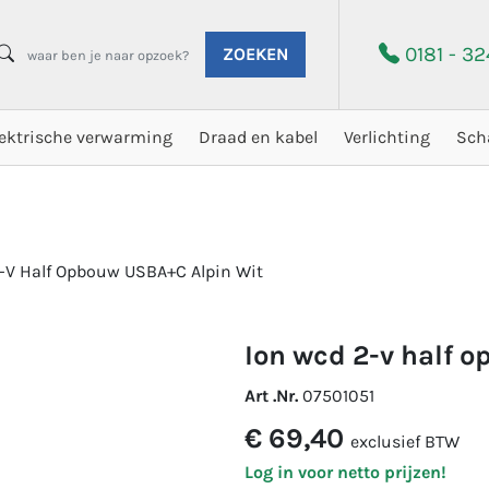
0181 - 3
ZOEKEN
lektrische verwarming
Draad en kabel
Verlichting
Sch
-V Half Opbouw USBA+C Alpin Wit
ion wcd 2-v half 
Art .Nr.
07501051
€ 69,40
exclusief BTW
Log in voor netto prijzen!