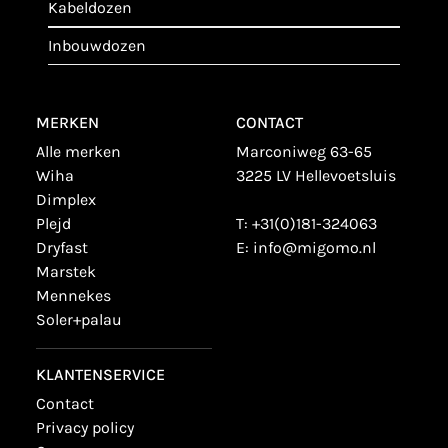
kabeldozen
inbouwdozen
MERKEN
CONTACT
alle merken
Marconiweg 63-65
wiha
3225 LV Hellevoetsluis
dimplex
plejd
T:
+31(0)181-324063
dryfast
E:
info@migomo.nl
marstek
mennekes
soler+palau
KLANTENSERVICE
contact
privacy policy