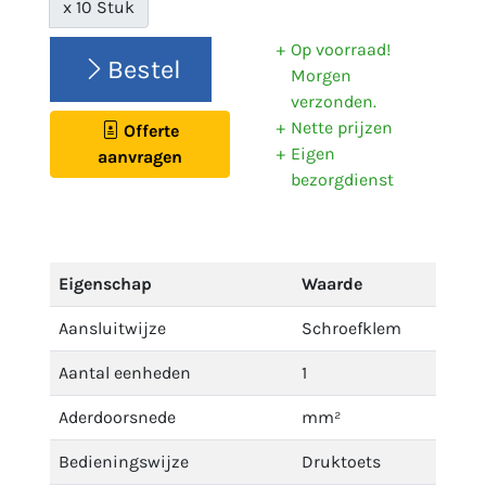
x 10 Stuk
Op voorraad!
Bestel
Morgen
verzonden.
Nette prijzen
Offerte
Eigen
aanvragen
bezorgdienst
Eigenschap
Waarde
Aansluitwijze
Schroefklem
Aantal eenheden
1
Aderdoorsnede
mm²
Bedieningswijze
Druktoets