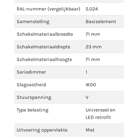
RAL-nummer (vergelijkbaar)
5.024
Samenstelling
Basiselement
Schakelmateriaalbreedte
71 mm
Schakelmateriaaldiepte
23 mm
Schakelmateriaalhoogte
71 mm
Seriedimmer
1
Slagvastheid
IK00
Stuurspanning
V
Type belasting
Universeel en
LED retrofit
Uitvoering oppervlakte
Mat