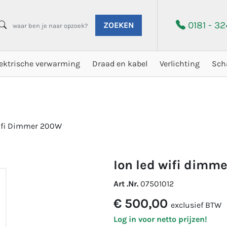
0181 - 3
ZOEKEN
lektrische verwarming
Draad en kabel
Verlichting
Sch
ifi Dimmer 200W
ion led wifi dimm
Art .Nr.
07501012
€ 500,00
exclusief BTW
Log in voor netto prijzen!