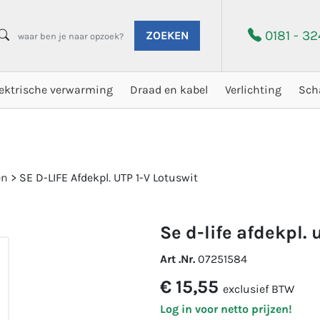
0181 - 3
ZOEKEN
lektrische verwarming
Draad en kabel
Verlichting
Sch
en
>
SE D-LIFE Afdekpl. UTP 1-V Lotuswit
se d-life afdekpl. 
Art .Nr.
07251584
€ 15,55
exclusief BTW
Log in voor netto prijzen!