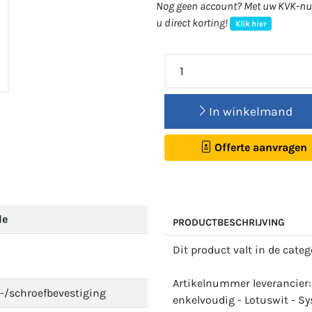
Nog geen account? Met uw KVK-num
u direct korting!
Klik hier
In winkelmand
Offerte aanvragen
de
PRODUCTBESCHRIJVING
Dit product valt in de cate
Artikelnummer leverancier
-/schroefbevestiging
enkelvoudig - Lotuswit - S