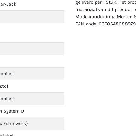
geleverd per 1 Stuk. Het pro
ar-Jack
materiaal van dit product i
Modelaanduiding: Merten 
EAN-code: 0360648088979
oplast
stof
oplast
n System D
w (stucwerk)
 label