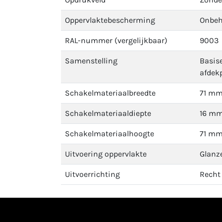
Oppervlaktebescherming
Onbeh
RAL-nummer (vergelijkbaar)
9003
Samenstelling
Basis
afdek
Schakelmateriaalbreedte
71 m
Schakelmateriaaldiepte
16 m
Schakelmateriaalhoogte
71 m
Uitvoering oppervlakte
Glanz
Uitvoerrichting
Recht