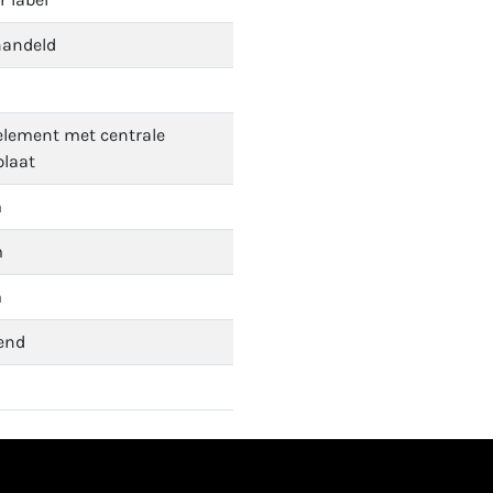
andeld
element met centrale
plaat
m
m
m
end