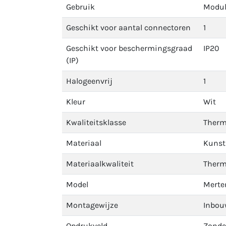
Gebruik
Modul
Geschikt voor aantal connectoren
1
Geschikt voor beschermingsgraad
IP20
(IP)
Halogeenvrij
1
Kleur
Wit
Kwaliteitsklasse
Therm
Materiaal
Kunst
Materiaalkwaliteit
Therm
Model
Merte
Montagewijze
Inbou
Opdrukveld
Zonder