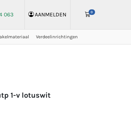
0
24 063
AANMELDEN
akelmateriaal
Verdeelinrichtingen
utp 1-v lotuswit