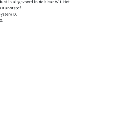
duct is uitgevoerd in de kleur Wit. Het
s Kunststof.
System D.
0.