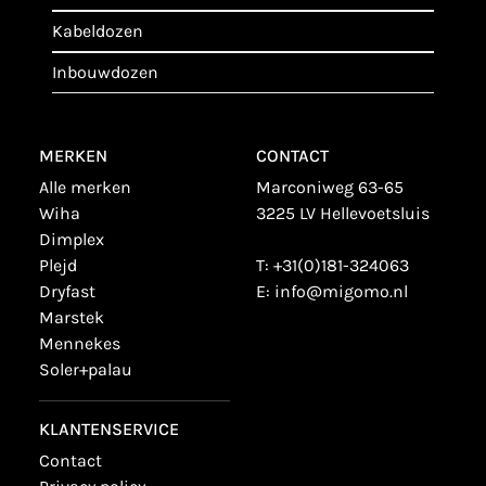
kabeldozen
inbouwdozen
MERKEN
CONTACT
alle merken
Marconiweg 63-65
wiha
3225 LV Hellevoetsluis
dimplex
plejd
T:
+31(0)181-324063
dryfast
E:
info@migomo.nl
marstek
mennekes
soler+palau
KLANTENSERVICE
contact