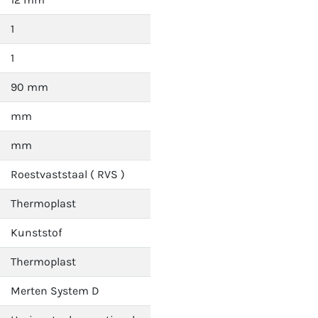
1
1
90 mm
mm
mm
Roestvaststaal ( RVS )
Thermoplast
Kunststof
Thermoplast
Merten System D