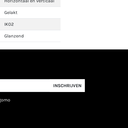
Horizontaal en verticaal
Gelakt
IK02
Glanzend
INSCHRIJVEN
igomo