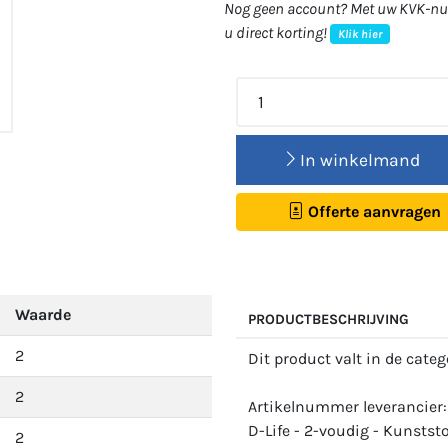
Nog geen account? Met uw KVK-num
u direct korting!
Klik hier
In winkelmand
Offerte aanvragen
Waarde
PRODUCTBESCHRIJVING
2
Dit product valt in de cate
2
Artikelnummer leverancier
D-Life - 2-voudig - Kunstst
2