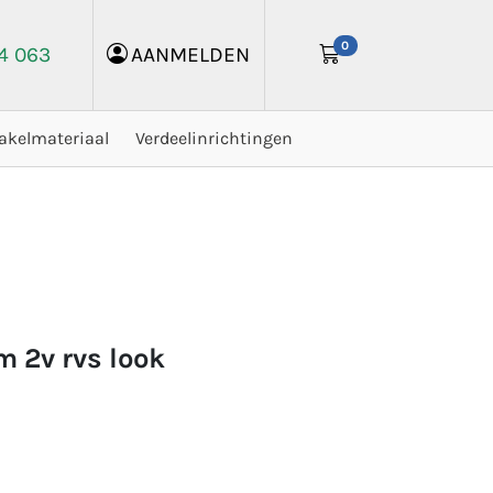
0
24 063
AANMELDEN
akelmateriaal
Verdeelinrichtingen
m 2v rvs look