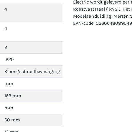
Electric wordt geleverd per 
4
Roestvaststaal ( RVS ). Het
Modelaanduiding: Merten 
EAN-code: 0360648089049
4
2
IP20
Klem-/schroefbevestiging
mm
163 mm
mm
60 mm
12 mm