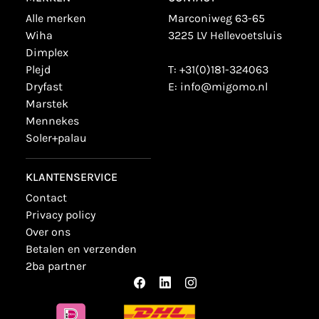
alle merken
Marconiweg 63-65
wiha
3225 LV Hellevoetsluis
dimplex
plejd
T:
+31(0)181-324063
dryfast
E:
info@migomo.nl
marstek
mennekes
soler+palau
KLANTENSERVICE
contact
privacy policy
over ons
betalen en verzenden
2ba partner