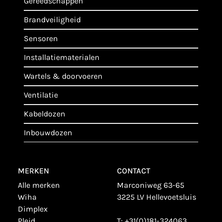
gereedschappen
brandveiligheid
sensoren
installatiematerialen
wartels & doorvoeren
ventilatie
kabeldozen
inbouwdozen
MERKEN
CONTACT
alle merken
Marconiweg 63-65
wiha
3225 LV Hellevoetsluis
dimplex
plejd
T:
+31(0)181-324063