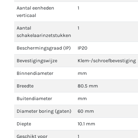
Aantal eenheden
1
verticaal
Aantal
1
schakelaarinzetstukken
Beschermingsgraad (IP)
IP20
Bevestigingswijze
Klem-/schroefbevestiging
Binnendiameter
mm
Breedte
80.5 mm
Buitendiameter
mm
Diameter boring (gaten)
60 mm
Diepte
10.1 mm
Geschikt voor
1