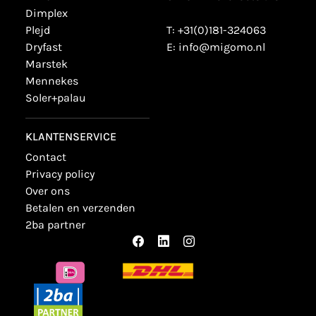
dimplex
plejd
T:
+31(0)181-324063
dryfast
E:
info@migomo.nl
marstek
mennekes
soler+palau
KLANTENSERVICE
contact
privacy policy
over ons
betalen en verzenden
2ba partner