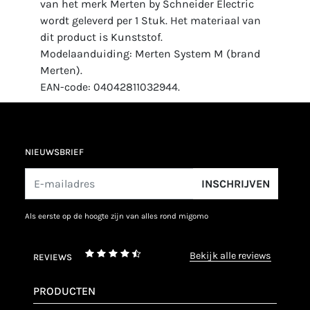
van het merk Merten by Schneider Electric
wordt geleverd per 1 Stuk. Het materiaal van
dit product is Kunststof.
Modelaanduiding: Merten System M (brand
Merten).
EAN-code: 04042811032944.
NIEUWSBRIEF
INSCHRIJVEN
als eerste op de hoogte zijn van alles rond migomo
bekijk alle reviews
REVIEWS
PRODUCTEN