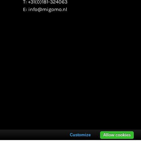
T:
+31(0)181-324063
E:
info@migomo.nl
Customize
Allow cookies