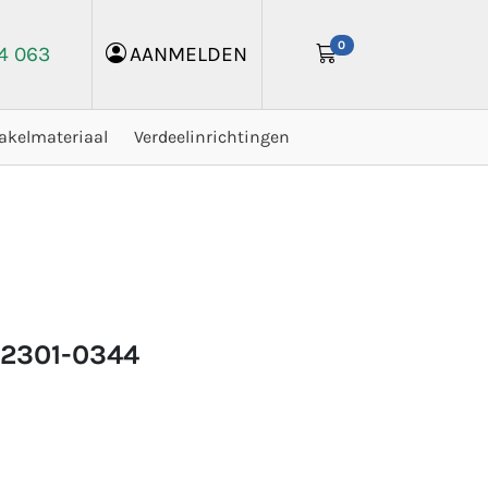
0
24 063
AANMELDEN
akelmateriaal
Verdeelinrichtingen
n2301-0344