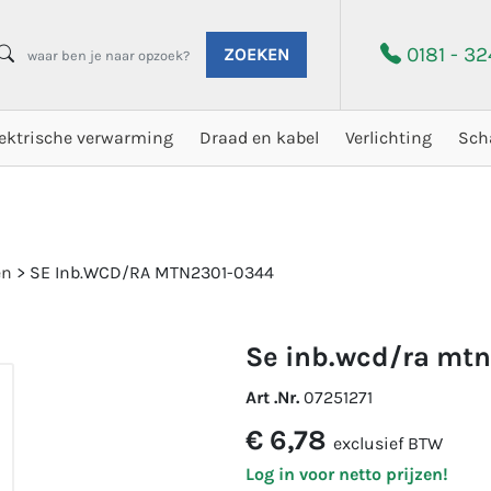
0181 - 3
ZOEKEN
lektrische verwarming
Draad en kabel
Verlichting
Sch
en
>
SE Inb.WCD/RA MTN2301-0344
se inb.wcd/ra mt
Art .Nr.
07251271
€ 6,78
exclusief BTW
Log in voor netto prijzen!