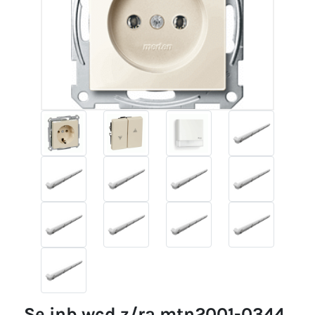
se inb.wcd z/ra mtn2001-0344