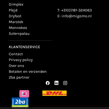
dimplex
plejd
T:
+31(0)181-324063
dryfast
E:
info@migomo.nl
marstek
mennekes
soler+palau
KLANTENSERVICE
contact
privacy policy
over ons
betalen en verzenden
2ba partner