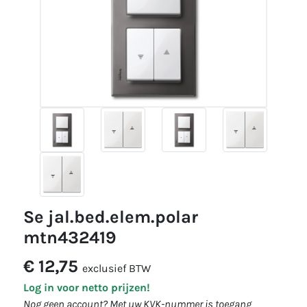
se jal.bed.elem.polar
mtn432419
€ 12,75
exclusief BTW
Log in voor netto prijzen!
Nog geen account? Met uw KVK-nummer is toegang