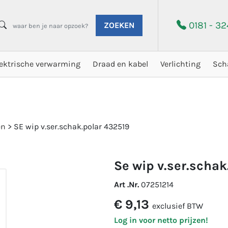
0181 - 3
ZOEKEN
lektrische verwarming
Draad en kabel
Verlichting
Sch
en
>
SE wip v.ser.schak.polar 432519
se wip v.ser.scha
Art .Nr.
07251214
€ 9,13
exclusief BTW
Log in voor netto prijzen!