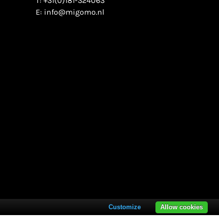
T:
+31(0)181-324063
E:
info@migomo.nl
Customize
Allow cookies