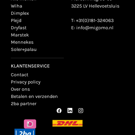
wiha
3225 LV Hellevoetsluis
dimplex
plejd
T:
+31(0)181-324063
dryfast
E:
info@migomo.nl
marstek
mennekes
soler+palau
KLANTENSERVICE
contact
privacy policy
over ons
betalen en verzenden
2ba partner