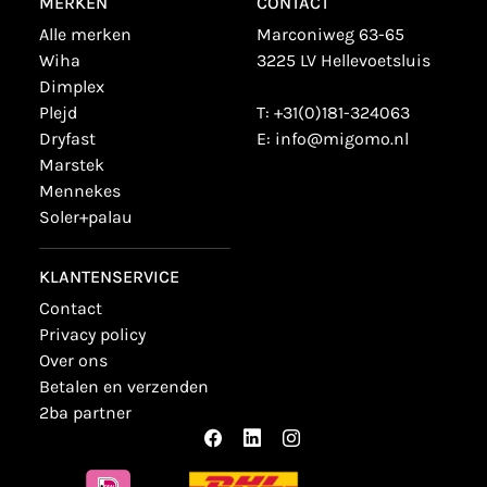
MERKEN
CONTACT
alle merken
Marconiweg 63-65
wiha
3225 LV Hellevoetsluis
dimplex
plejd
T:
+31(0)181-324063
dryfast
E:
info@migomo.nl
marstek
mennekes
soler+palau
KLANTENSERVICE
contact
privacy policy
over ons
betalen en verzenden
2ba partner