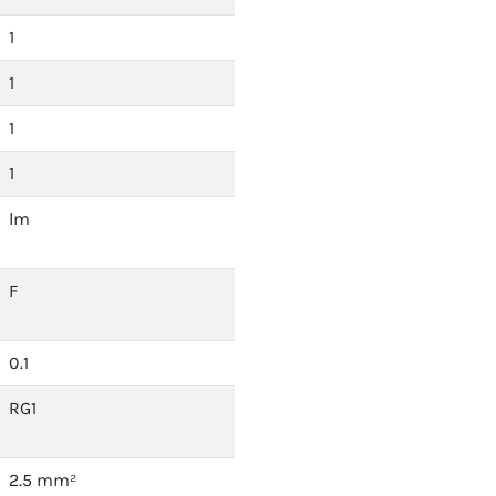
1
1
1
1
lm
F
0.1
RG1
2.5 mm²