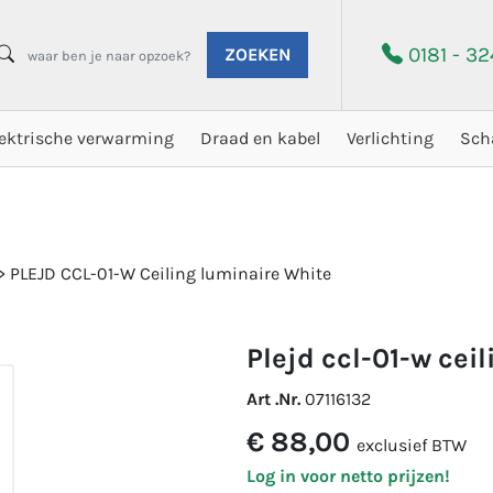
0181 - 3
ZOEKEN
lektrische verwarming
Draad en kabel
Verlichting
Sch
>
PLEJD CCL-01-W Ceiling luminaire White
plejd ccl-01-w cei
Art .Nr.
07116132
€ 88,00
exclusief BTW
Log in voor netto prijzen!