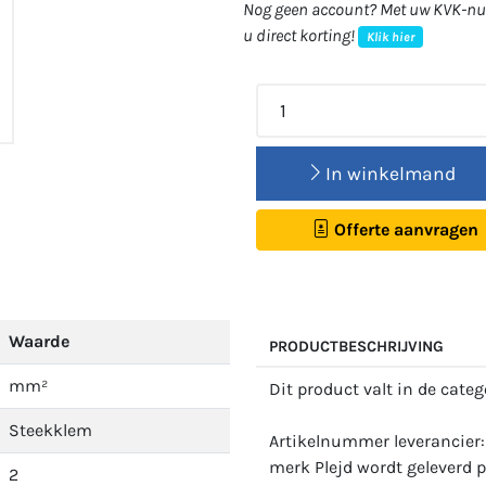
Nog geen account? Met uw KVK-num
u direct korting!
Klik hier
In winkelmand
Offerte aanvragen
Waarde
PRODUCTBESCHRIJVING
mm²
Dit product valt in de cate
Steekklem
Artikelnummer leverancier
merk Plejd wordt geleverd p
2