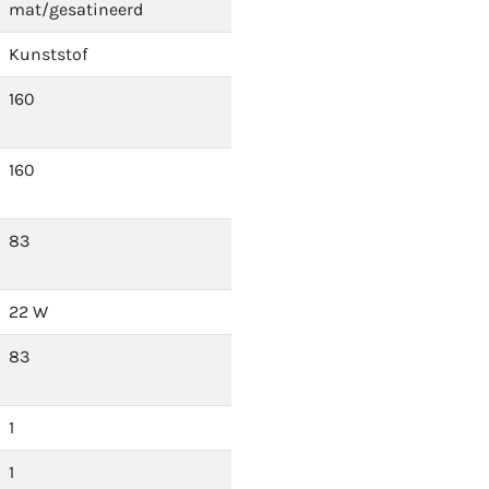
mat/gesatineerd
Kunststof
160
160
83
22 W
83
1
1