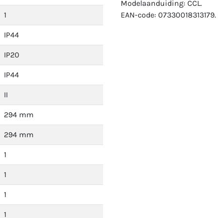
Modelaanduiding: CCL.
1
EAN-code: 07330018313179.
IP44
IP20
IP44
II
294 mm
294 mm
1
1
1
1