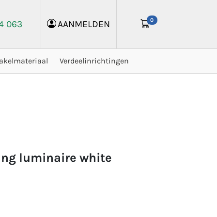
0
24 063
AANMELDEN
akelmateriaal
Verdeelinrichtingen
ling luminaire white