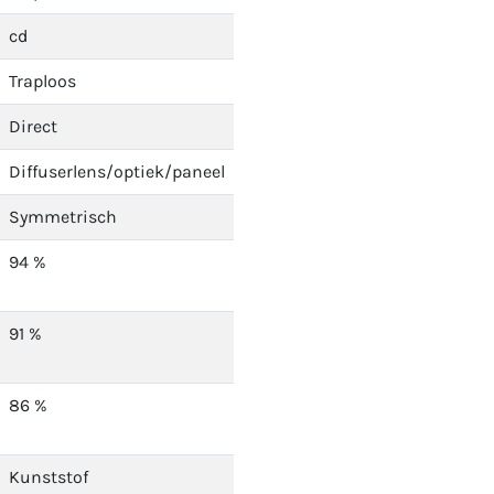
cd
Traploos
Direct
Diffuserlens/optiek/paneel
Symmetrisch
94 %
91 %
86 %
Kunststof