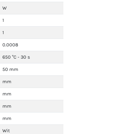
W
1
1
0.0008
650 °C - 30 s
50 mm
mm
mm
mm
mm
Wit