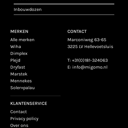
inbouwdozen
MERKEN
CONTACT
alle merken
Marconiweg 63-65
wiha
3225 LV Hellevoetsluis
dimplex
plejd
T:
+31(0)181-324063
dryfast
E:
info@migomo.nl
marstek
mennekes
soler+palau
KLANTENSERVICE
contact
privacy policy
over ons