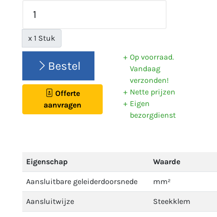
x 1 Stuk
Op voorraad.
Bestel
Vandaag
verzonden!
Nette prijzen
Offerte
Eigen
aanvragen
bezorgdienst
Eigenschap
Waarde
Aansluitbare geleiderdoorsnede
mm²
Aansluitwijze
Steekklem