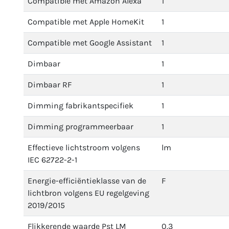
Compatible met Amazon Alexa
1
Compatible met Apple HomeKit
1
Compatible met Google Assistant
1
Dimbaar
1
Dimbaar RF
1
Dimming fabrikantspecifiek
1
Dimming programmeerbaar
1
Effectieve lichtstroom volgens
lm
IEC 62722-2-1
Energie-efficiëntieklasse van de
F
lichtbron volgens EU regelgeving
2019/2015
Flikkerende waarde Pst LM
0.3