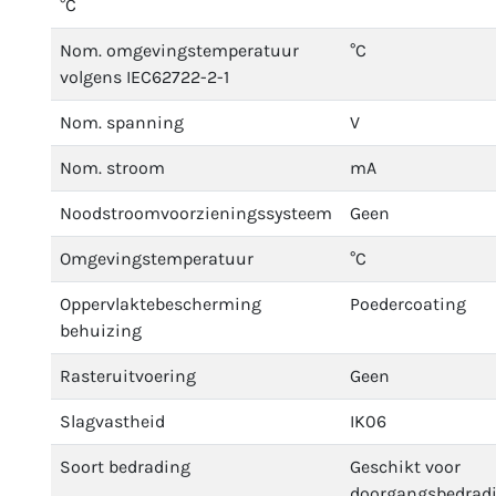
°C
Nom. omgevingstemperatuur
°C
volgens IEC62722-2-1
Nom. spanning
V
Nom. stroom
mA
Noodstroomvoorzieningssysteem
Geen
Omgevingstemperatuur
°C
Oppervlaktebescherming
Poedercoating
behuizing
Rasteruitvoering
Geen
Slagvastheid
IK06
Soort bedrading
Geschikt voor
doorgangsbedrad