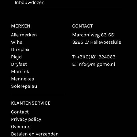
inbouwdozen
MERKEN
CONTACT
alle merken
Marconiweg 63-65
wiha
3225 LV Hellevoetsluis
dimplex
plejd
T:
+31(0)181-324063
dryfast
E:
info@migomo.nl
marstek
mennekes
soler+palau
KLANTENSERVICE
contact
privacy policy
over ons
betalen en verzenden