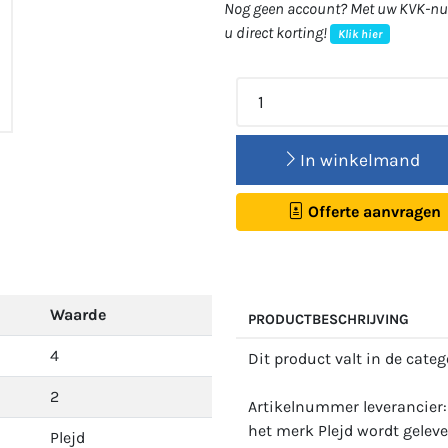
Nog geen account? Met uw KVK-num
u direct korting!
Klik hier
In winkelmand
Offerte aanvragen
Waarde
PRODUCTBESCHRIJVING
4
Dit product valt in de cate
2
Artikelnummer leverancier
het merk Plejd wordt geleve
Plejd