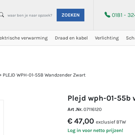
0181 - 3
ZOEKEN
lektrische verwarming
Draad en kabel
Verlichting
Sch
>
PLEJD WPH-01-55B Wandzender Zwart
plejd wph-01-55b
Art .Nr.
07116120
€ 47,00
exclusief BTW
Log in voor netto prijzen!