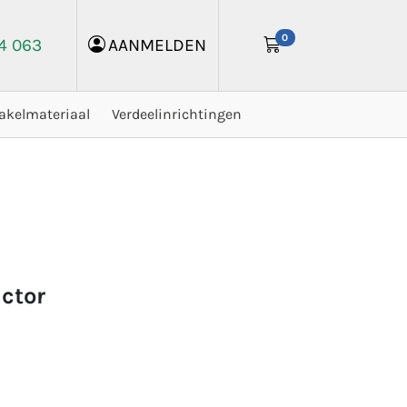
0
24 063
AANMELDEN
akelmateriaal
Verdeelinrichtingen
actor