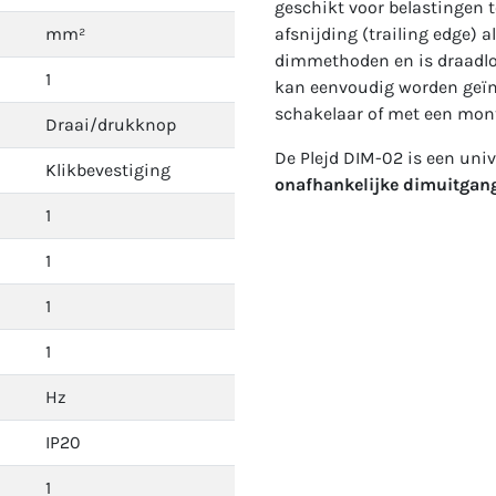
geschikt voor belastingen t
mm²
afsnijding (trailing edge) 
dimmethoden en is draadlo
1
kan eenvoudig worden geïn
schakelaar of met een mont
Draai/drukknop
De Plejd DIM-02 is een un
Klikbevestiging
onafhankelijke dimuitgan
1
1
1
1
Hz
IP20
1