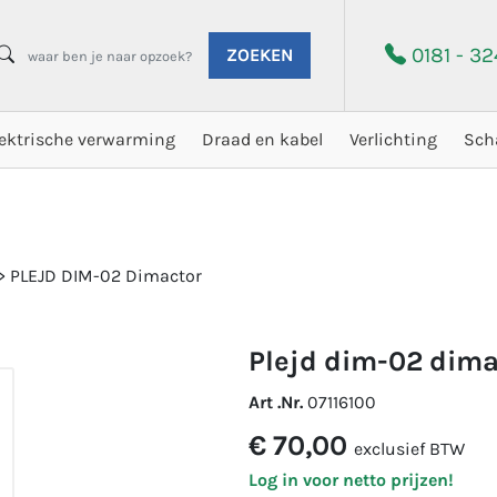
0181 - 3
ZOEKEN
lektrische verwarming
Draad en kabel
Verlichting
Sch
>
PLEJD DIM-02 Dimactor
plejd dim-02 dim
Art .Nr.
07116100
€ 70,00
exclusief BTW
Log in voor netto prijzen!