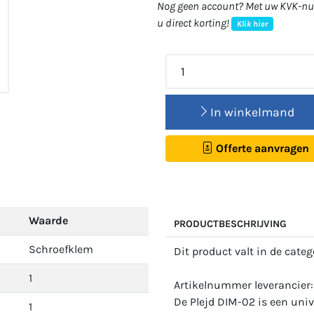
Nog geen account? Met uw KVK-num
u direct korting!
Klik hier
In winkelmand
Offerte aanvragen
Waarde
PRODUCTBESCHRIJVING
Schroefklem
Dit product valt in de cate
1
Artikelnummer leverancier
De Plejd DIM-02 is een uni
1