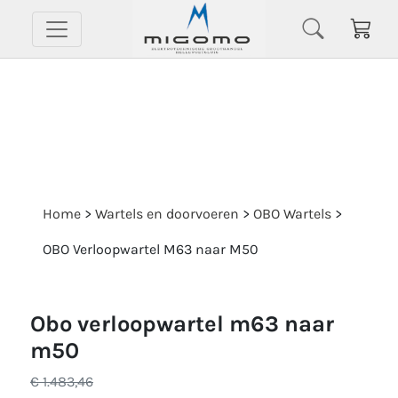
Home
>
Wartels en doorvoeren
>
OBO Wartels
>
OBO Verloopwartel M63 naar M50
obo verloopwartel m63 naar
m50
€ 1.483,46