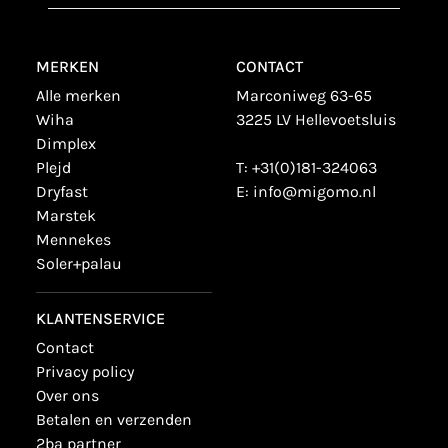
MERKEN
CONTACT
alle merken
Marconiweg 63-65
wiha
3225 LV Hellevoetsluis
dimplex
plejd
T:
+31(0)181-324063
dryfast
E:
info@migomo.nl
marstek
mennekes
soler+palau
KLANTENSERVICE
contact
privacy policy
over ons
betalen en verzenden
2ba partner