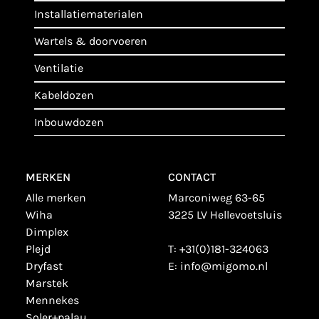
installatiematerialen
wartels & doorvoeren
ventilatie
kabeldozen
inbouwdozen
MERKEN
CONTACT
alle merken
Marconiweg 63-65
wiha
3225 LV Hellevoetsluis
dimplex
plejd
T:
+31(0)181-324063
dryfast
E:
info@migomo.nl
marstek
mennekes
soler+palau