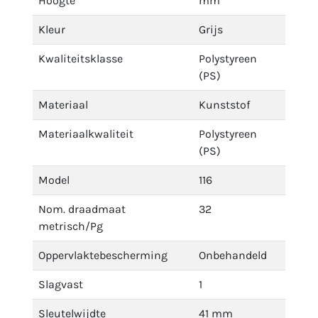
Hoogte
mm
Kleur
Grijs
Kwaliteitsklasse
Polystyreen
(PS)
Materiaal
Kunststof
Materiaalkwaliteit
Polystyreen
(PS)
Model
116
Nom. draadmaat
32
metrisch/Pg
Oppervlaktebescherming
Onbehandeld
Slagvast
1
Sleutelwijdte
41 mm