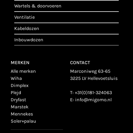
wartels & doorvoeren
ventilatie
kabeldozen
inbouwdozen
MERKEN
CONTACT
alle merken
Marconiweg 63-65
wiha
3225 LV Hellevoetsluis
dimplex
plejd
T:
+31(0)181-324063
dryfast
E:
info@migomo.nl
marstek
mennekes
soler+palau