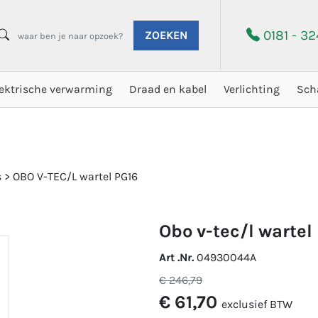
0181 - 3
ZOEKEN
lektrische verwarming
Draad en kabel
Verlichting
Sch
s
>
OBO V-TEC/L wartel PG16
obo v-tec/l wartel
Art .Nr.
04930044A
€ 246,79
€ 61,70
exclusief BTW