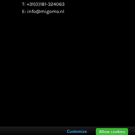
T:
+31(0)181-324063
E:
info@migomo.nl
Customize
Allow cookies