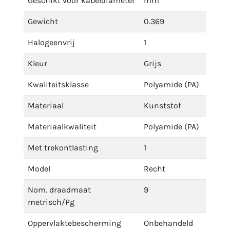
Geschikt voor kabeldiameter
mm
Gewicht
0.369
Halogeenvrij
1
Kleur
Grijs
Kwaliteitsklasse
Polyamide (PA)
Materiaal
Kunststof
Materiaalkwaliteit
Polyamide (PA)
Met trekontlasting
1
Model
Recht
Nom. draadmaat
9
metrisch/Pg
Oppervlaktebescherming
Onbehandeld