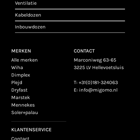
ventilatie
kabeldozen
inbouwdozen
MERKEN
CONTACT
alle merken
Marconiweg 63-65
wiha
3225 LV Hellevoetsluis
dimplex
plejd
T:
+31(0)181-324063
dryfast
E:
info@migomo.nl
marstek
mennekes
soler+palau
KLANTENSERVICE
contact