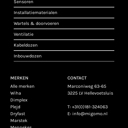
sensoren
installatiematerialen
wartels & doorvoeren
ventilatie
kabeldozen
inbouwdozen
MERKEN
CONTACT
alle merken
Marconiweg 63-65
wiha
3225 LV Hellevoetsluis
dimplex
plejd
T:
+31(0)181-324063
dryfast
E:
info@migomo.nl
marstek
mennekes