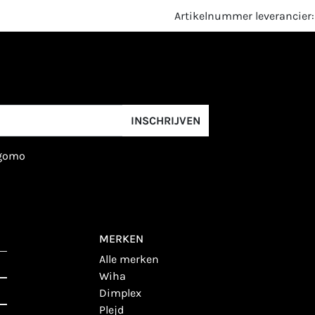
Artikelnummer leverancier
INSCHRIJVEN
igomo
MERKEN
alle merken
wiha
dimplex
plejd