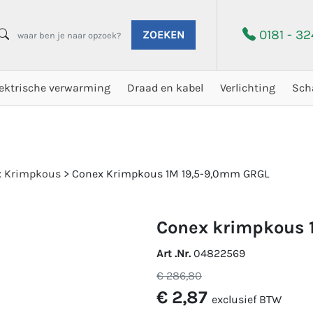
0181 - 3
ZOEKEN
lektrische verwarming
Draad en kabel
Verlichting
Sch
x Krimpkous
>
Conex Krimpkous 1M 19,5-9,0mm GRGL
conex krimpkous 
Art .Nr.
04822569
€ 286,80
€ 2,87
exclusief BTW