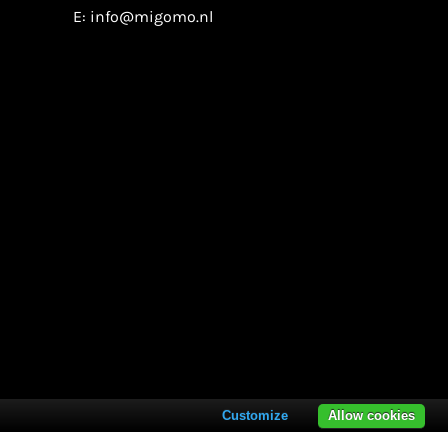
E:
info@migomo.nl
Customize
Allow cookies