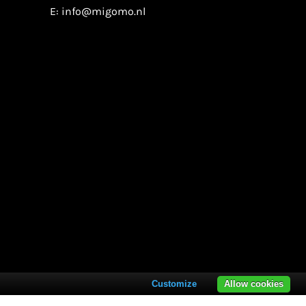
E:
info@migomo.nl
Customize
Allow cookies