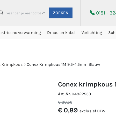
0181 - 3
ZOEKEN
lektrische verwarming
Draad en kabel
Verlichting
Sch
x Krimpkous
>
Conex Krimpkous 1M 9,5-4,5mm Blauw
conex krimpkous
Art .Nr.
04822559
€ 88,56
€ 0,89
exclusief BTW