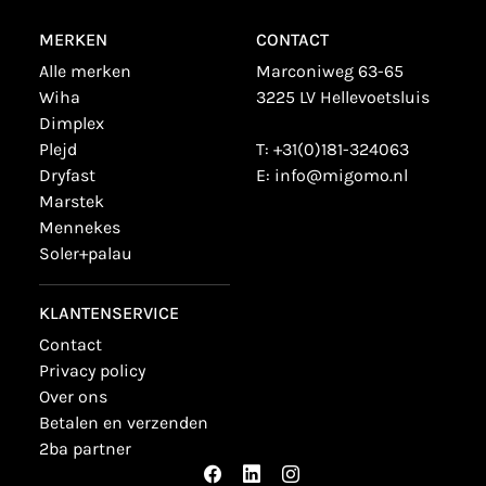
MERKEN
CONTACT
alle merken
Marconiweg 63-65
wiha
3225 LV Hellevoetsluis
dimplex
plejd
T:
+31(0)181-324063
dryfast
E:
info@migomo.nl
marstek
mennekes
soler+palau
KLANTENSERVICE
contact
privacy policy
over ons
betalen en verzenden
2ba partner