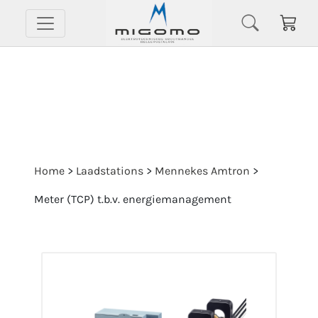
Home
>
Laadstations
>
Mennekes Amtron
>
Meter (TCP) t.b.v. energiemanagement