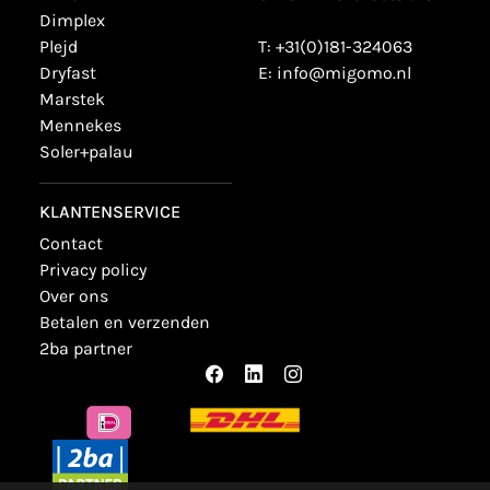
dimplex
plejd
T:
+31(0)181-324063
dryfast
E:
info@migomo.nl
marstek
mennekes
soler+palau
KLANTENSERVICE
contact
privacy policy
over ons
betalen en verzenden
2ba partner