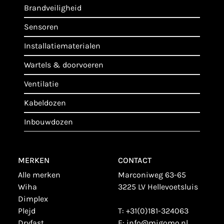
brandveiligheid
sensoren
installatiematerialen
wartels & doorvoeren
ventilatie
kabeldozen
inbouwdozen
MERKEN
CONTACT
alle merken
Marconiweg 63-65
wiha
3225 LV Hellevoetsluis
dimplex
plejd
T:
+31(0)181-324063
dryfast
E:
info@migomo.nl