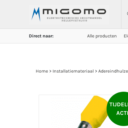
Direct naar:
Alle producten
E
Home
>
Installatiemateriaal
>
Adereindhulz
TIJDEL
ACT