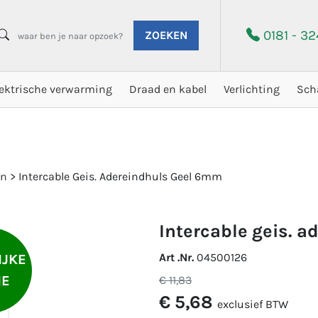
0181 - 3
ZOEKEN
lektrische verwarming
Draad en kabel
Verlichting
Sch
en
>
Intercable Geis. Adereindhuls Geel 6mm
intercable geis. 
Art .Nr.
04500126
IJKE
IE
€ 11,83
€ 5,68
exclusief BTW