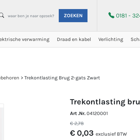
0181 - 3
ZOEKEN
lektrische verwarming
Draad en kabel
Verlichting
Sch
oebehoren
>
Trekontlasting Brug 2-gats Zwart
trekontlasting br
Art .Nr.
04120001
€ 2,78
€ 0,03
exclusief BTW