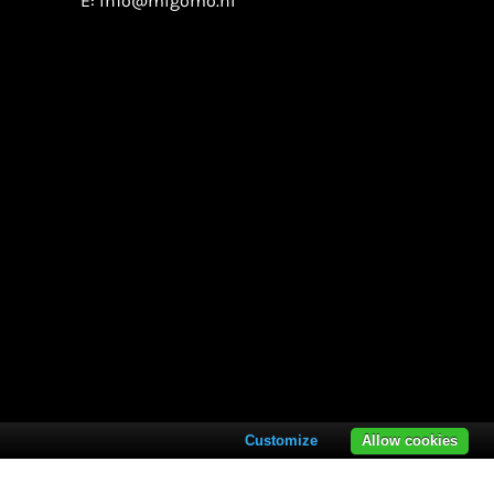
E:
info@migomo.nl
Customize
Allow cookies