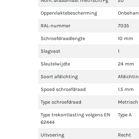
Nom. draadmaat metrisch/Pg
20
Oppervlaktebescherming
Onbehan
RAL-nummer
7035
Schroefdraadlengte
10 mm
Slagvast
1
Sleutelwijdte
24 mm
Soort afdichting
Afdichti
Spoed schroefdraad
1.5 mm
Type schroefdraad
Metrisch
Type trekontlasting volgens EN
Type A
62444
Uitvoering
Recht