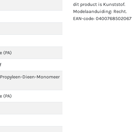
dit product is Kunststof.
Modelaanduiding: Recht.
EAN-code: 04007685020671
e (PA)
f
-Propyleen-Dieen-Monomeer
e (PA)