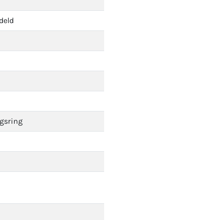
deld
ngsring