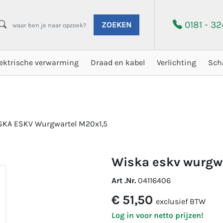
0181 - 3
ZOEKEN
lektrische verwarming
Draad en kabel
Verlichting
Sch
SKA ESKV Wurgwartel M20x1,5
wiska eskv wurgw
Art .Nr.
04116406
€ 51,50
exclusief BTW
Log in voor netto prijzen!