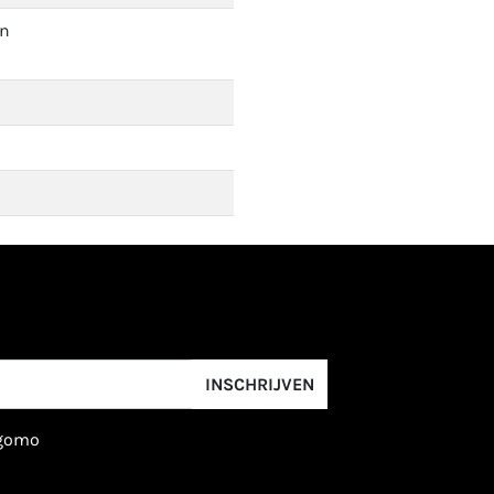
en
INSCHRIJVEN
igomo