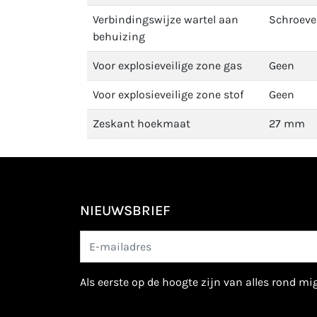
Verbindingswijze wartel aan
Schroev
behuizing
Voor explosieveilige zone gas
Geen
Voor explosieveilige zone stof
Geen
Zeskant hoekmaat
27 mm
NIEUWSBRIEF
als eerste op de hoogte zijn van alles rond m