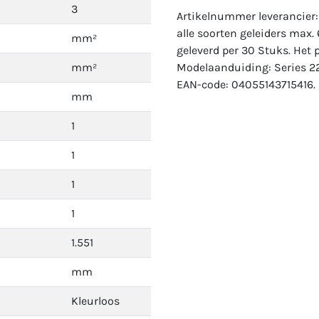
3
Artikelnummer leverancier:
alle soorten geleiders max
mm²
geleverd per 30 Stuks. Het p
mm²
Modelaanduiding: Series 22
EAN-code: 04055143715416.
mm
1
1
1
1
1.551
mm
Kleurloos