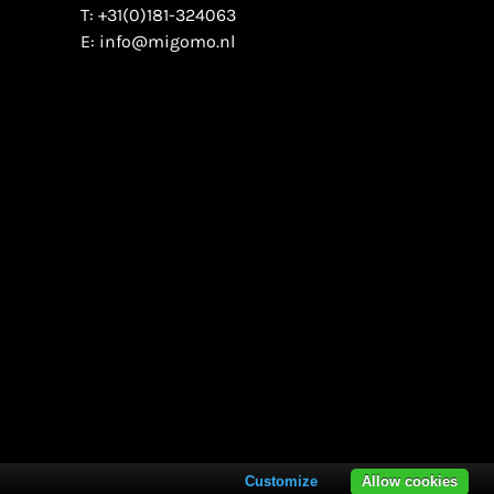
T:
+31(0)181-324063
E:
info@migomo.nl
Customize
Allow cookies