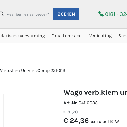
0181 - 3
ZOEKEN
lektrische verwarming
Draad en kabel
Verlichting
Sch
Verb.klem Univers.Comp.221-613
wago verb.klem u
Art .Nr.
04110035
€ 81,20
€ 24,36
exclusief BTW