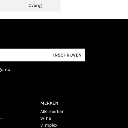
Overig
INSCHRIJVEN
igomo
MERKEN
alle merken
wiha
dimplex