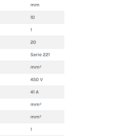
mm
10
1
20
Serie 221
mm²
450 V
41 A
mm²
mm²
1