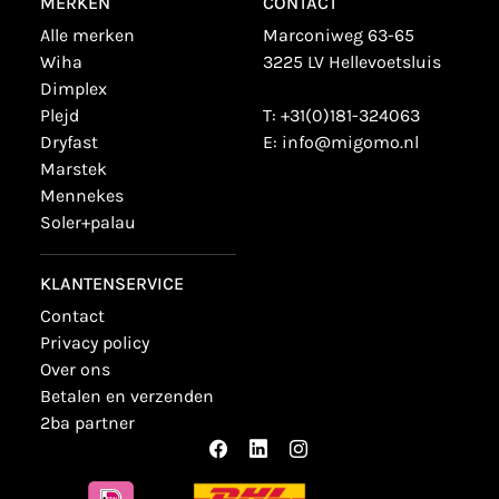
MERKEN
CONTACT
alle merken
Marconiweg 63-65
wiha
3225 LV Hellevoetsluis
dimplex
plejd
T:
+31(0)181-324063
dryfast
E:
info@migomo.nl
marstek
mennekes
soler+palau
KLANTENSERVICE
contact
privacy policy
over ons
betalen en verzenden
2ba partner