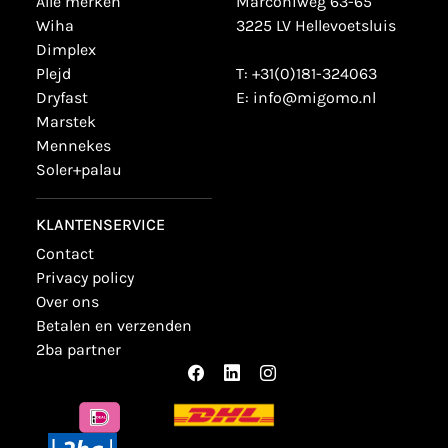
alle merken
Marconiweg 63-65
wiha
3225 LV Hellevoetsluis
dimplex
plejd
T:
+31(0)181-324063
dryfast
E:
info@migomo.nl
marstek
mennekes
soler+palau
KLANTENSERVICE
contact
privacy policy
over ons
betalen en verzenden
2ba partner