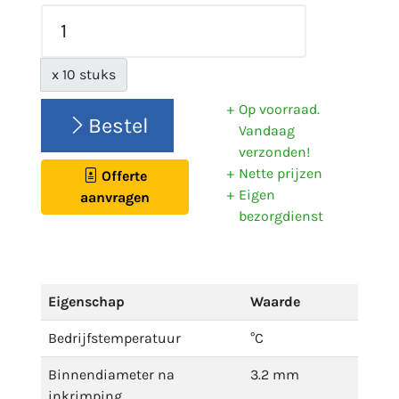
x 10 stuks
Op voorraad.
Bestel
Vandaag
verzonden!
Nette prijzen
Offerte
Eigen
aanvragen
bezorgdienst
Eigenschap
Waarde
Bedrijfstemperatuur
°C
Binnendiameter na
3.2 mm
inkrimping