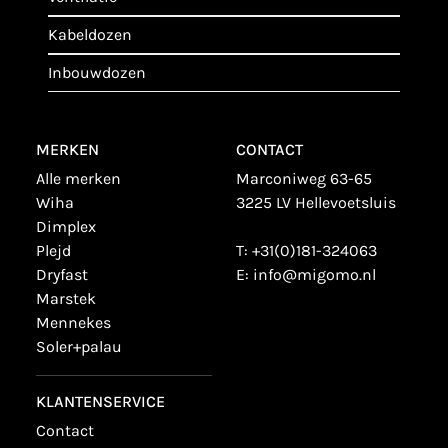
kabeldozen
inbouwdozen
MERKEN
CONTACT
alle merken
Marconiweg 63-65
wiha
3225 LV Hellevoetsluis
dimplex
plejd
T:
+31(0)181-324063
dryfast
E:
info@migomo.nl
marstek
mennekes
soler+palau
KLANTENSERVICE
contact