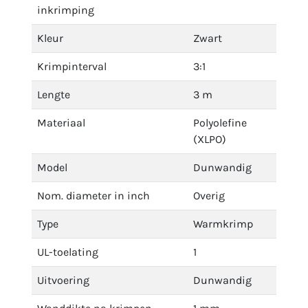
inkrimping
Kleur
Zwart
Krimpinterval
3:1
Lengte
3 m
Materiaal
Polyolefine
(XLPO)
Model
Dunwandig
Nom. diameter in inch
Overig
Type
Warmkrimp
UL-toelating
1
Uitvoering
Dunwandig