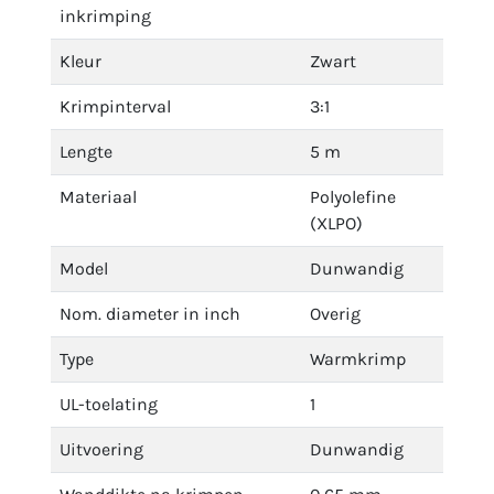
inkrimping
Kleur
Zwart
Krimpinterval
3:1
Lengte
5 m
Materiaal
Polyolefine
(XLPO)
Model
Dunwandig
Nom. diameter in inch
Overig
Type
Warmkrimp
UL-toelating
1
Uitvoering
Dunwandig