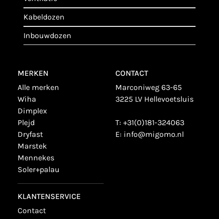
kabeldozen
inbouwdozen
MERKEN
CONTACT
alle merken
Marconiweg 63-65
wiha
3225 LV Hellevoetsluis
dimplex
plejd
T:
+31(0)181-324063
dryfast
E:
info@migomo.nl
marstek
mennekes
soler+palau
KLANTENSERVICE
contact