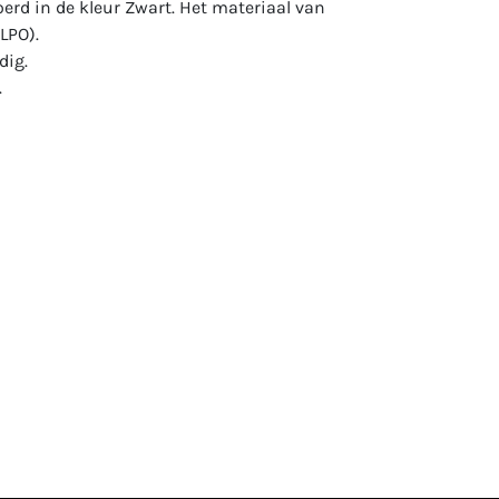
oerd in de kleur Zwart. Het materiaal van
XLPO).
ig.
.