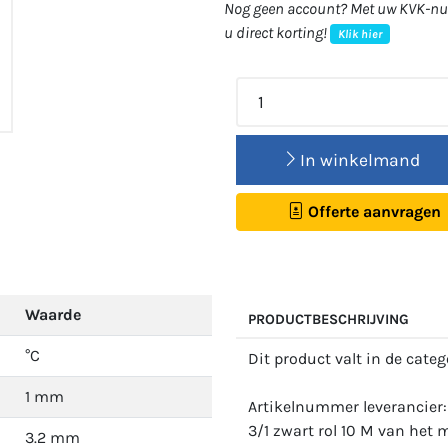
Nog geen account? Met uw KVK-num
u direct korting!
Klik hier
In winkelmand
Offerte aanvragen
Waarde
PRODUCTBESCHRIJVING
°C
Dit product valt in de cate
1 mm
Artikelnummer leverancier
3/1 zwart rol 10 M van het
3.2 mm