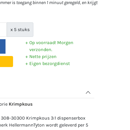
mer is toegang binnen 1 minuut geregeld, en krijgt
x 5 stuks
Op voorraad! Morgen
verzonden.
Nette prijzen
Eigen bezorgdienst
gorie
Krimpkous
: 308-30300 Krimpkous 3:1 dispenserbox
 merk HellermannTyton wordt geleverd per 5