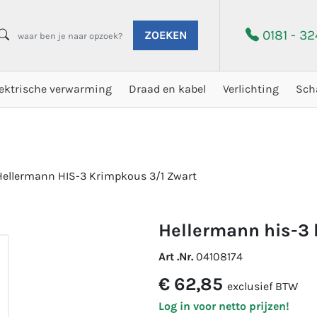
0181 - 3
ZOEKEN
lektrische verwarming
Draad en kabel
Verlichting
Sch
Hellermann HIS-3 Krimpkous 3/1 Zwart
hellermann his-3
Art .Nr.
04108174
€ 62,85
exclusief BTW
Log in voor netto prijzen!