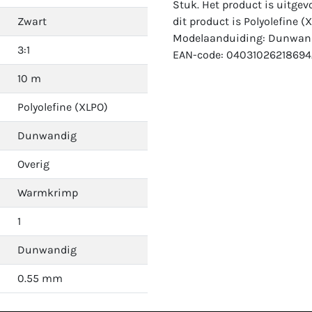
Stuk. Het product is uitgev
Zwart
dit product is Polyolefine (
Modelaanduiding: Dunwand
3:1
EAN-code: 04031026218694
10 m
Polyolefine (XLPO)
Dunwandig
Overig
Warmkrimp
1
Dunwandig
0.55 mm