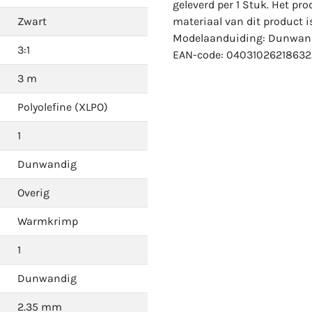
geleverd per 1 Stuk. Het pro
Zwart
materiaal van dit product is
Modelaanduiding: Dunwand
3:1
EAN-code: 04031026218632
3 m
Polyolefine (XLPO)
1
Dunwandig
Overig
Warmkrimp
1
Dunwandig
2.35 mm