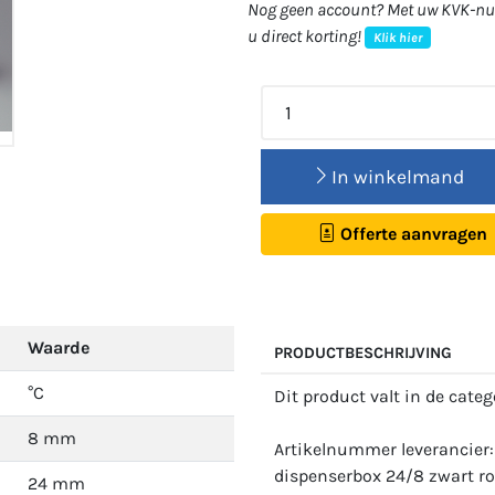
Nog geen account? Met uw KVK-num
u direct korting!
Klik hier
In winkelmand
Offerte aanvragen
Waarde
PRODUCTBESCHRIJVING
°C
Dit product valt in de cate
8 mm
Artikelnummer leverancier
dispenserbox 24/8 zwart r
24 mm