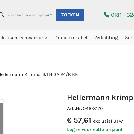
0181 - 3
ZOEKEN
lektrische verwarming
Draad en kabel
Verlichting
Sch
Hellermann Krimpsl.3:1 HISA 24/8 BK
hellermann krimp
Art .Nr.
04108170
€ 57,61
exclusief BTW
Log in voor netto prijzen!