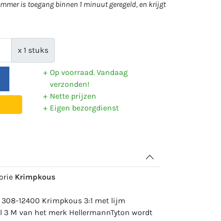
mer is toegang binnen 1 minuut geregeld, en krijgt
x 1 stuks
Op voorraad. Vandaag
verzonden!
Nette prijzen
Eigen bezorgdienst
gorie
Krimpkous
: 308-12400 Krimpkous 3:1 met lijm
ol 3 M van het merk HellermannTyton wordt