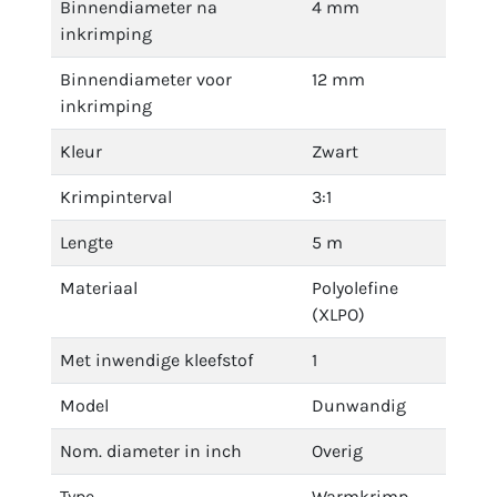
Binnendiameter na
4 mm
inkrimping
Binnendiameter voor
12 mm
inkrimping
Kleur
Zwart
Krimpinterval
3:1
Lengte
5 m
Materiaal
Polyolefine
(XLPO)
Met inwendige kleefstof
1
Model
Dunwandig
Nom. diameter in inch
Overig
Type
Warmkrimp