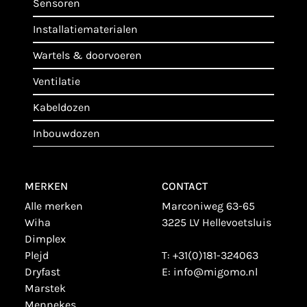
sensoren
installatiematerialen
wartels & doorvoeren
ventilatie
kabeldozen
inbouwdozen
MERKEN
CONTACT
alle merken
Marconiweg 63-65
wiha
3225 LV Hellevoetsluis
dimplex
plejd
T:
+31(0)181-324063
dryfast
E:
info@migomo.nl
marstek
mennekes