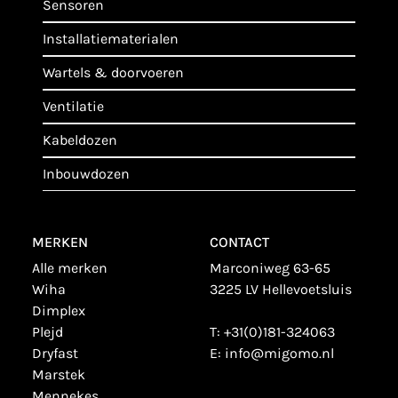
sensoren
installatiematerialen
wartels & doorvoeren
ventilatie
kabeldozen
inbouwdozen
MERKEN
CONTACT
alle merken
Marconiweg 63-65
wiha
3225 LV Hellevoetsluis
dimplex
plejd
T:
+31(0)181-324063
dryfast
E:
info@migomo.nl
marstek
mennekes