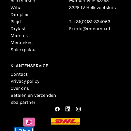
alle merken
Marconiweg 63-65
wiha
3225 LV Hellevoetsluis
dimplex
plejd
T:
+31(0)181-324063
dryfast
E:
info@migomo.nl
marstek
mennekes
soler+palau
KLANTENSERVICE
contact
privacy policy
over ons
betalen en verzenden
2ba partner