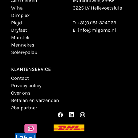
alle merken
Marconiweg 63-65
wiha
3225 LV Hellevoetsluis
dimplex
plejd
T:
+31(0)181-324063
dryfast
E:
info@migomo.nl
marstek
mennekes
soler+palau
KLANTENSERVICE
contact
privacy policy
over ons
betalen en verzenden
2ba partner